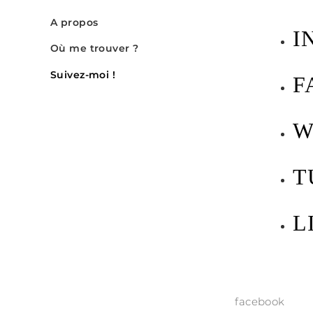
A propos
I
Où me trouver ?
Suivez-moi !
F
W
T
L
facebook